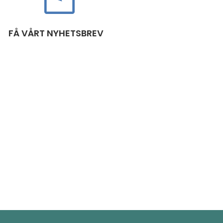
FÅ VÅRT NYHETSBREV
ed Uppgift.
a hans hjärta
amlingar. Tillsammans kan vi skapa
 det erbjuder vi böcker och manualer
.