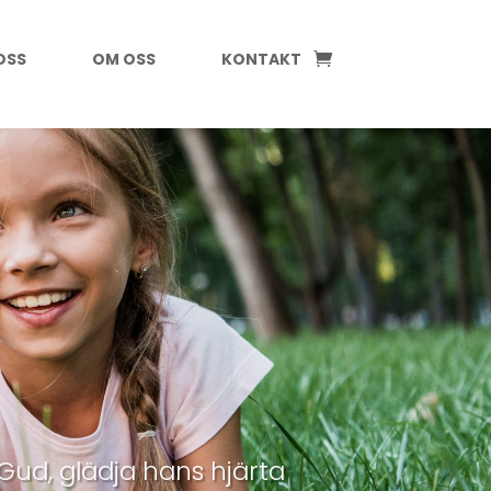
OSS
OM OSS
KONTAKT
a Gud, glädja hans hjärta