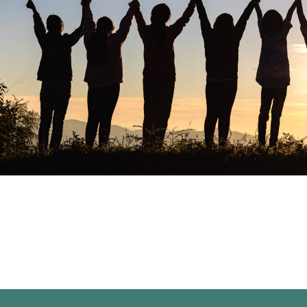
King’s Kid
Vi vill leda
Det vill vi göra genom aktivitete
kreativa gudstjänster och eller exe