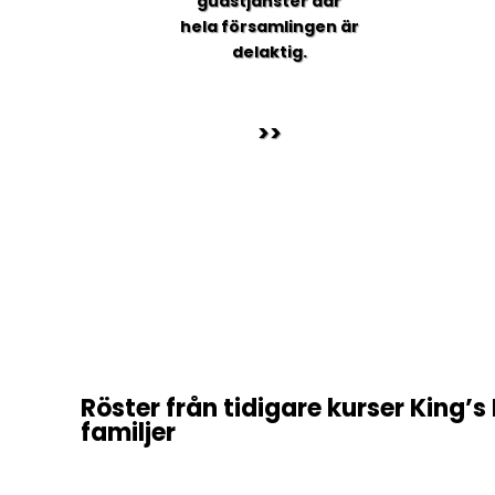
gudstjänster där
hela församlingen är
delaktig.
>>
Röster från tidigare kurser
King’s 
familjer