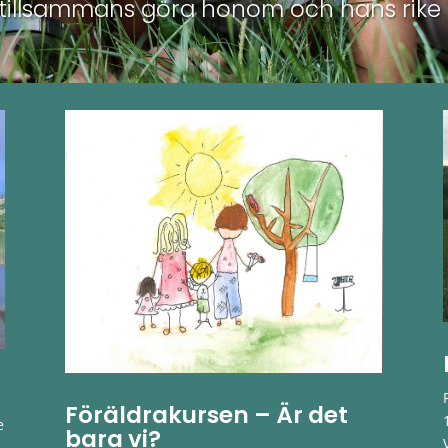
tillsammans göra honom och hans rike 
Föräldrakursen – Är det
e
bara vi?