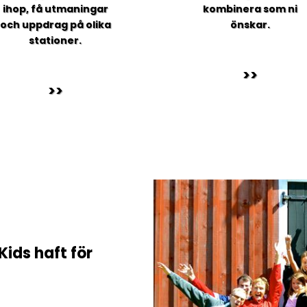
ihop, få utmaningar
kombinera som ni
och uppdrag på olika
önskar.
stationer.
>>
>>
Kids haft för