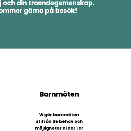
lj och din troendegemenskap.
kommer gärna på besök!
Barnmöten
Vi gör barnmöten
utifrån de behov och
möjligheter ni har i er