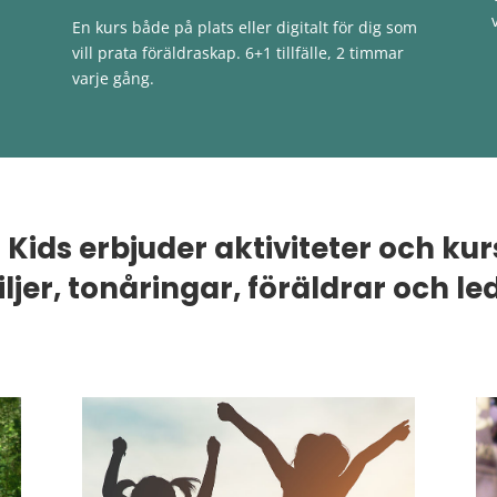
En kurs både på plats eller digitalt för dig som
vill prata föräldraskap. 6+1 tillfälle, 2 timmar
varje gång.
 Kids erbjuder aktiviteter och kur
ljer, tonåringar, föräldrar och le