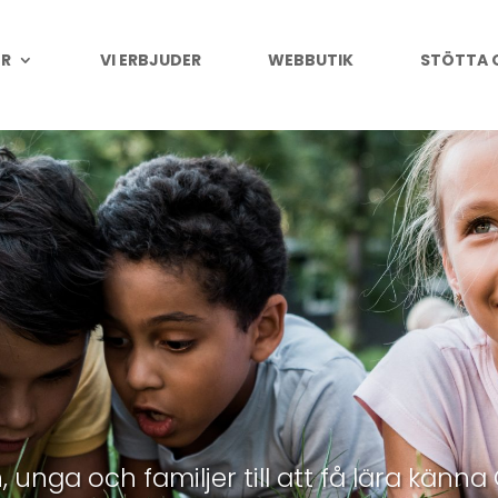
ER
VI ERBJUDER
WEBBUTIK
STÖTTA 
rn, unga och familjer till att få lära känn