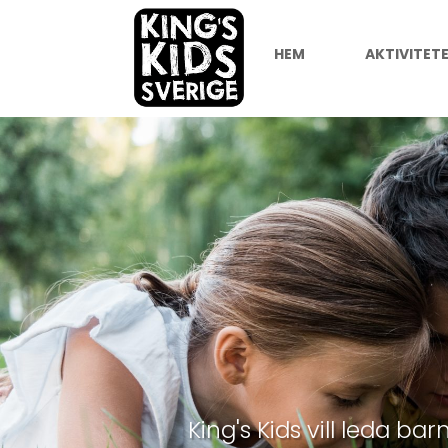
HEM
AKTIVITET
King's Kids vill leda ba