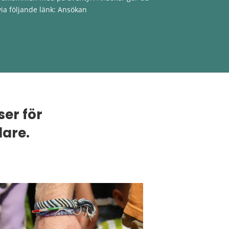
via följande länk: Ansökan
ser för
dare.