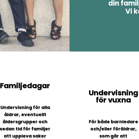
din fami
Vi 
Familjedagar
Undervisning
för vuxna
Undervisning för alla
åldrar, eventuellt
åldersgrupper och
För både barnledare
sedan tid för familjer
och/eller föräldrar,
att uppleva saker
som går att