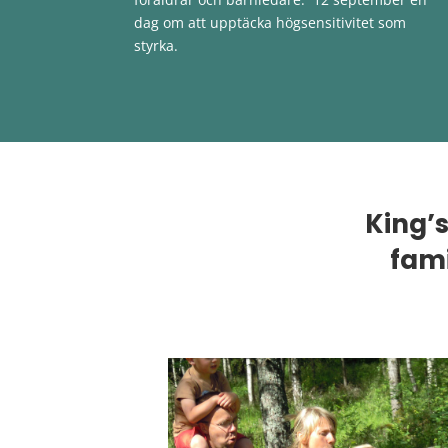
dag om att upptäcka högsensitivitet som
styrka.
King’s
fami