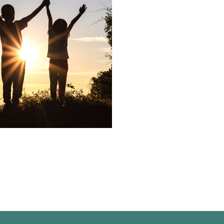
s är en kristen organisation som är en del av Ungdom m
 barn, unga och familjer till att få lära känna Gud, glädj
och tillsammans göra honom och hans rike känt.
r, team och kurser och dessutom genom besök hos förs
mpelvis undervisning för vuxna och barnmöten. Utöver
som är en hjälp och stöd för familjer och församlingar