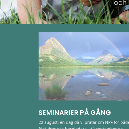
och 
SEMINARIER PÅ GÅNG
22 augusti en dag då vi pratar om NPF för båd
föräldrar och barnledare. 12 september en